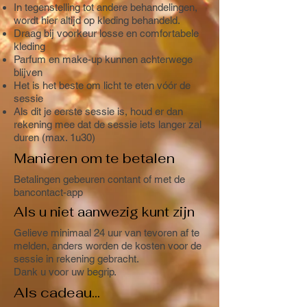
In tegenstelling tot andere behandelingen,
wordt hier altijd op kleding behandeld.
Draag bij voorkeur losse en comfortabele
kleding
Parfum en make-up kunnen achterwege
blijven
Het is het beste om licht te eten vóór de
sessie
Als dit je eerste sessie is, houd er dan
rekening mee dat de sessie iets langer zal
duren (max. 1u30)
Manieren om te betalen
Betalingen gebeuren contant of met de
bancontact-app
Als u niet aanwezig kunt zijn
Gelieve minimaal 24 uur van tevoren af te
melden, anders worden de kosten voor de
sessie in rekening gebracht.
Dank u voor uw begrip.
Als cadeau...